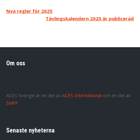
Inläggsnavigering
Nya regler för 2025
Tävlingskalendern 2025 är publicerad
Om oss
ACES Sverige är en del av
ACES International
och en del av
SMFF
.
Senaste nyheterna