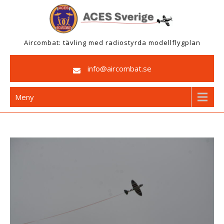
Hoppa
till
innehåll
Aircombat: tävling med radiostyrda modellflygplan
info@aircombat.se
Meny