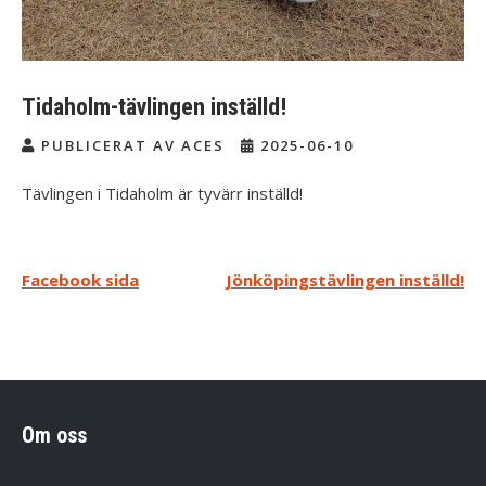
Tidaholm-tävlingen inställd!
PUBLICERAT AV ACES
2025-06-10
Tävlingen i Tidaholm är tyvärr inställd!
Inläggsnavigering
Facebook sida
Jönköpingstävlingen inställd!
Om oss