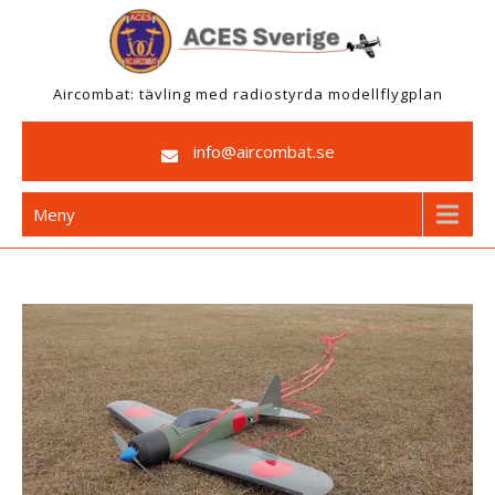
Hoppa
till
innehåll
Aircombat: tävling med radiostyrda modellflygplan
info@aircombat.se
Meny