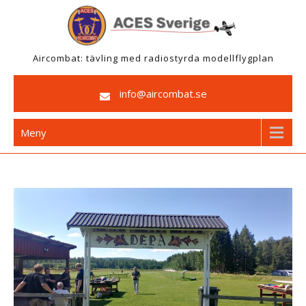
Hoppa
till
innehåll
Aircombat: tävling med radiostyrda modellflygplan
info@aircombat.se
Meny