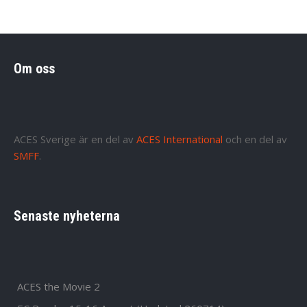
Om oss
ACES Sverige är en del av
ACES International
och en del av
SMFF
.
Senaste nyheterna
ACES the Movie 2