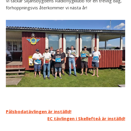
Vi tackar Siljansbygdens Radioflygklubb för en trevlig dag,
förhoppningsvis återkommer vi nästa år!
Inläggsnavigering
Pålsbodatävlingen är inställd!
EC tävlingen i Skellefteå är inställd!