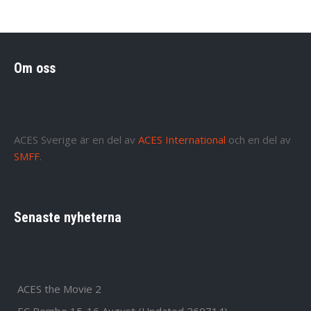
Om oss
ACES Sverige är en del av
ACES International
och en del av
SMFF
.
Senaste nyheterna
ACES the Movie 2
EC Rembo 15-16 August (Updated 260714)