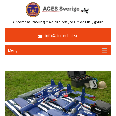
Hoppa
till
innehåll
Aircombat: tävling med radiostyrda modellflygplan
info@aircombat.se
Meny