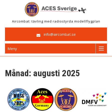
Hoppa
till
innehåll
Aircombat: tävling med radiostyrda modellflygplan
info@aircombat.se
Meny
Månad:
augusti 2025