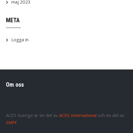
maj 2023
META
Logga in
Om oss
ACES Sverige är en del av
ACES International
och en del av
SMFF
.