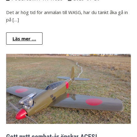
Det är hög tid för anmälan till WASG, har du tänkt åka gå in
på […]
Läs mer …
Gott nytt combat-år önskar ACES!