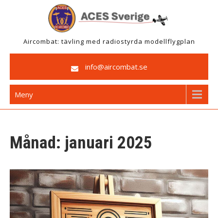
Hoppa
till
innehåll
Aircombat: tävling med radiostyrda modellflygplan
info@aircombat.se
Meny
Månad:
januari 2025