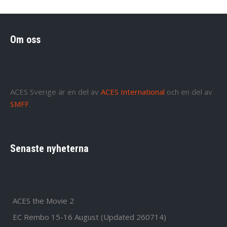
Om oss
ACES Sverige är en del av
ACES International
och en del av
SMFF
.
Senaste nyheterna
ACES the Movie 2
EC Rembo 15-16 August (Updated 260714)