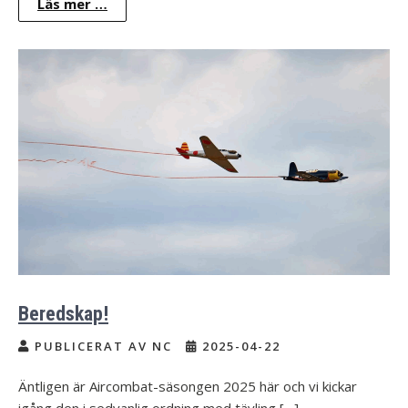
Läs mer …
Beredskap!
PUBLICERAT AV NC
2025-04-22
Äntligen är Aircombat-säsongen 2025 här och vi kickar
igång den i sedvanlig ordning med tävling […]