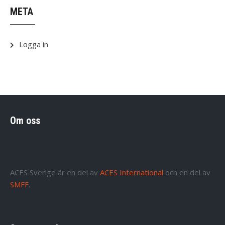
META
Logga in
Om oss
ACES Sverige är en del av
ACES International
och en del av
SMFF
.