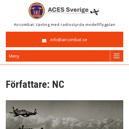
Hoppa
till
innehåll
Aircombat: tävling med radiostyrda modellflygplan
info@aircombat.se
Meny
Författare:
NC